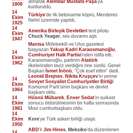
alınarak
Alemdar Mustafa Paşa
'ya
1808
kurduruldu.
14
Türkiye
'de ilk betonarme köprü, Menderes
Ekim
Nehri üzerinde yapıldı.
1925
14
Amerika Birleşik Devletleri
test pilotu
Ekim
Chuck Yeager
, ses duvarını aştı.
1947
Manisa
Milletvekili ve Ulus gazetesi
başyazarı
Yakup Kadri Karaosmanoğlu
,
14
Cumhuriyet Halk Partisi
'nden istifa etti.
Ekim
Karaosmanoğlu, partinin
Atatürk
1962
ilkelerinden taviz verdiğini öne sürdü. Genel
Başkan
İsmet İnönü
, "Çok esef ettim" dedi.
Leonid Brejnev
,
Nikita Kruşçev
'in yerine
14
Sovyet Sosyalist Cumhuriyetler Birliği
Ekim
Komünist Parti'sinin başkanı ve devlet
1964
başkanı oldu.
14
Hüsnü Mübarek
,
Enver Sedat
'ın suikast
Ekim
sonucu öldürülmesinin bir hafta sonrasında
1981
Mısır cumhurbaşkanı oldu.
14
Ekim
Kore
'ye Türk askeri birliği ulaştı.
1950
ABD
'li
Jim Hines
,
Meksiko
'da düzenlenen
14