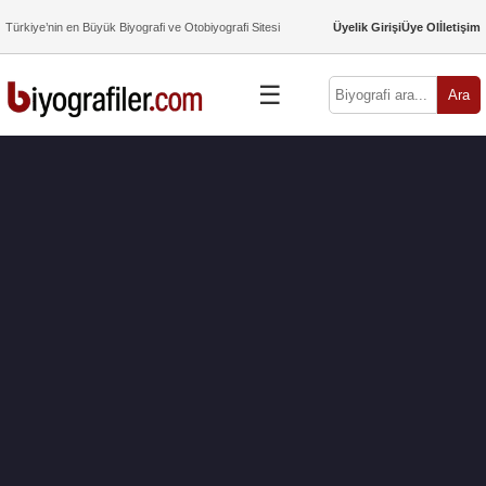
Türkiye’nin en Büyük Biyografi ve Otobiyografi Sitesi
Üyelik Girişi
Üye Ol
İletişim
☰
Ara