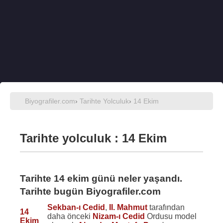
Biyografiler.com
›
Tarihte Yolculuk
›
14 Ekim
Tarihte yolculuk : 14 Ekim
Tarihte 14 ekim günü neler yaşandı.
Tarihte bugün Biyografiler.com
Sekban-ı Cedid
,
II. Mahmut
tarafından
14
daha önceki
Nizam-ı Cedid
Ordusu model
Ekim