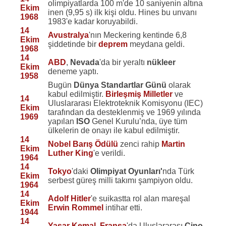
olimpiyatlarda 100 m'de 10 saniyenin altına
Ekim
inen (9,95 s) ilk kişi oldu. Hines bu unvanı
1968
1983'e kadar koruyabildi.
14
Avustralya
'nın Meckering kentinde 6,8
Ekim
şiddetinde bir
deprem
meydana geldi.
1968
14
ABD
,
Nevada
'da bir yeraltı
nükleer
Ekim
deneme yaptı.
1958
Bugün
Dünya Standartlar Günü
olarak
kabul edilmiştir.
Birleşmiş Milletler
ve
14
Uluslararası Elektroteknik Komisyonu (IEC)
Ekim
tarafından da desteklenmiş ve 1969 yılında
1969
yapılan
ISO
Genel Kurulu’nda, üye tüm
ülkelerin de onayı ile kabul edilmiştir.
14
Nobel Barış Ödülü
zenci rahip
Martin
Ekim
Luther King
'e verildi.
1964
14
Tokyo
'daki
Olimpiyat Oyunları'
nda Türk
Ekim
serbest güreş milli takımı şampiyon oldu.
1964
14
Adolf Hitler
'e suikastta rol alan mareşal
Ekim
Erwin Rommel
intihar etti.
1944
14
Yaşar Kemal
,
Fransa
'da Uluslararası
Cino