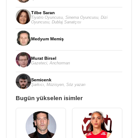
Tilbe Saran
Tiyatro Oyuncusu
,
Sinema Oyuncusu
,
Dizi
Oyuncusu
,
Dublaj Sanatçısı
Medyum Memiş
Murat Birsel
Gazeteci
,
Anchorman
Semicenk
Şarkıcı
,
Müzisyen
,
Söz yazarı
Bugün yükselen isimler