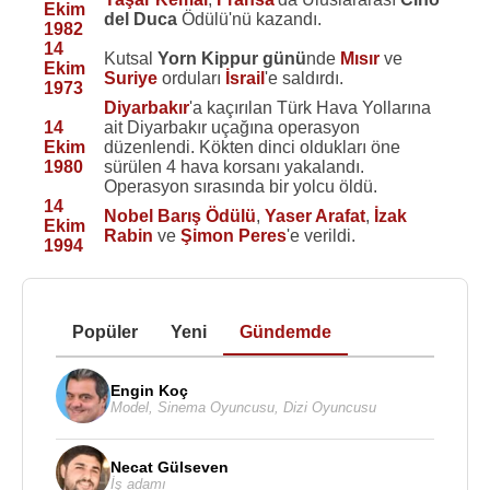
Ekim
del Duca
Ödülü'nü kazandı.
1982
14
Kutsal
Yorn Kippur günü
nde
Mısır
ve
Ekim
Suriye
orduları
İsrail
'e saldırdı.
1973
Diyarbakır
'a kaçırılan Türk Hava Yollarına
14
ait Diyarbakır uçağına operasyon
Ekim
düzenlendi. Kökten dinci oldukları öne
1980
sürülen 4 hava korsanı yakalandı.
Operasyon sırasında bir yolcu öldü.
14
Nobel Barış Ödülü
,
Yaser Arafat
,
İzak
Ekim
Rabin
ve
Şimon Peres
'e verildi.
1994
Popüler
Yeni
Gündemde
Engin Koç
Model
,
Sinema Oyuncusu
,
Dizi Oyuncusu
Necat Gülseven
İş adamı