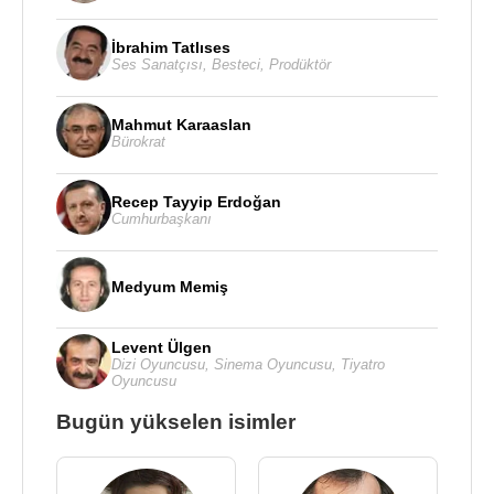
İbrahim Tatlıses
Ses Sanatçısı
,
Besteci
,
Prodüktör
Mahmut Karaaslan
Bürokrat
Recep Tayyip Erdoğan
Cumhurbaşkanı
Medyum Memiş
Levent Ülgen
Dizi Oyuncusu
,
Sinema Oyuncusu
,
Tiyatro
Oyuncusu
Bugün yükselen isimler