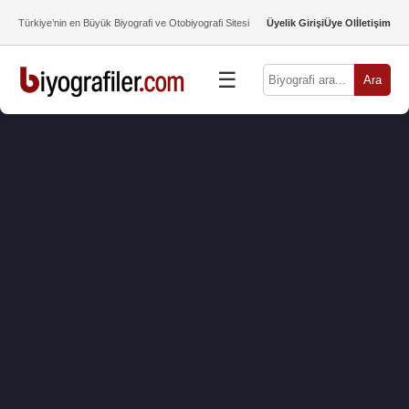
Türkiye’nin en Büyük Biyografi ve Otobiyografi Sitesi
Üyelik Girişi
Üye Ol
İletişim
☰
Ara