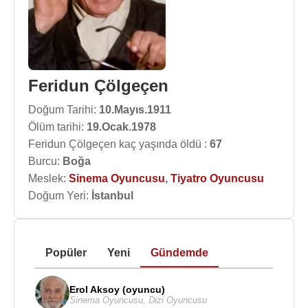
Feridun Çölgeçen
Doğum Tarihi:
10.Mayıs.1911
Ölüm tarihi:
19.Ocak.1978
Feridun Çölgeçen kaç yaşında öldü :
67
Burcu:
Boğa
Meslek:
Sinema Oyuncusu
,
Tiyatro Oyuncusu
Doğum Yeri:
İstanbul
Popüler
Yeni
Gündemde
Erol Aksoy (oyuncu)
Sinema Oyuncusu
,
Dizi Oyuncusu