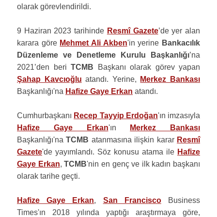
olarak görevlendirildi.
9 Haziran 2023 tarihinde
Resmî Gazete
’de yer alan
karara göre
Mehmet Ali Akben
'in yerine
Bankacılık
Düzenleme ve Denetleme Kurulu Başkanlığı
’na
2021’den beri
TCMB
Başkanı olarak görev yapan
Şahap Kavcıoğlu
atandı. Yerine,
Merkez Bankası
Başkanlığı'na
Hafize Gaye Erkan
atandı.
Cumhurbaşkanı
Recep Tayyip Erdoğan
'ın imzasıyla
Hafize Gaye Erkan
'ın
Merkez Bankası
Başkanlığı'na
TCMB
atanmasına ilişkin karar
Resmî
Gazete
'de yayımlandı. Söz konusu atama ile
Hafize
Gaye Erkan
,
TCMB
'nin en genç ve ilk kadın başkanı
olarak tarihe geçti.
Hafize Gaye Erkan
,
San Francisco
Business
Times'ın 2018 yılında yaptığı araştırmaya göre,