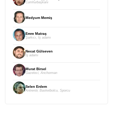
Cumhurbaşkanı
Medyum Memiş
Emre Matraş
Şarkıcı
,
İş adamı
Necat Gülseven
İş adamı
Murat Birsel
Gazeteci
,
Anchorman
Selen Erdem
Antrenör
,
Basketbolcu
,
Sporcu