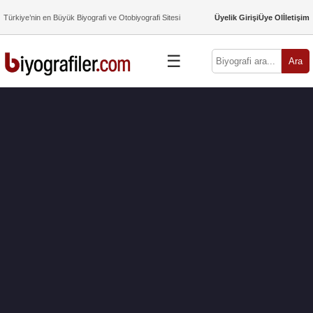
Türkiye’nin en Büyük Biyografi ve Otobiyografi Sitesi
Üyelik Girişi
Üye Ol
İletişim
☰
Ara