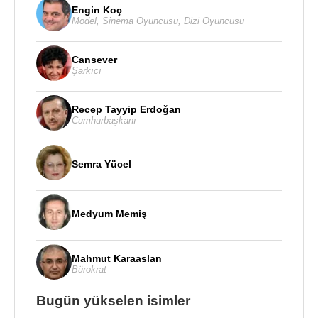
Engin Koç
Model
,
Sinema Oyuncusu
,
Dizi Oyuncusu
Cansever
Şarkıcı
Recep Tayyip Erdoğan
Cumhurbaşkanı
Semra Yücel
Medyum Memiş
Mahmut Karaaslan
Bürokrat
Bugün yükselen isimler