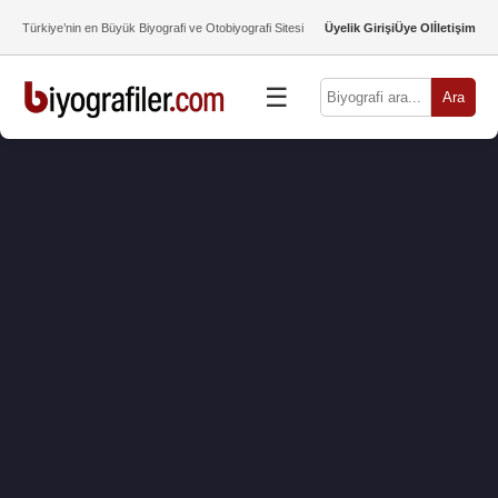
Türkiye’nin en Büyük Biyografi ve Otobiyografi Sitesi
Üyelik Girişi
Üye Ol
İletişim
☰
Ara