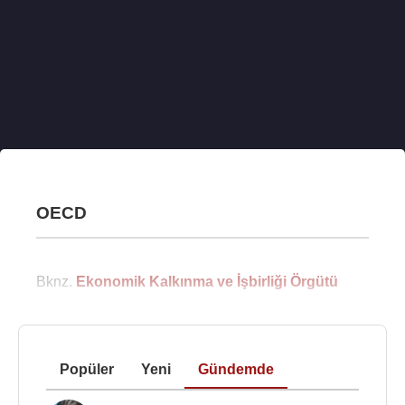
OECD
Bknz.
Ekonomik Kalkınma ve İşbirliği Örgütü
Popüler
Yeni
Gündemde